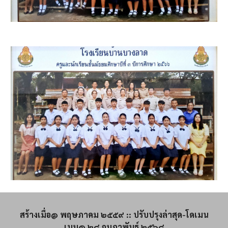
สร้างเมื่อ@ พฤษภาคม ๒๕๕๙ :: ปรับปรุงล่าสุด-โดเมน
เนม@ ๒๘ กุมภาพันธ์ ๒๕๖๘