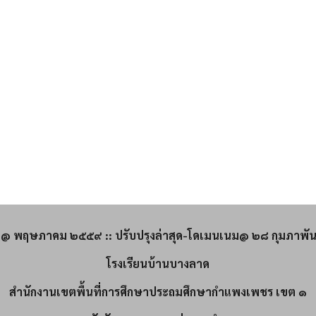
ื่อ@ พฤษภาคม ๒๕๕๙ :: ปรับปรุงล่าสุด-โดเมนเนม@ ๒๘ กุมภาพั
โรงเรียนบ้านบางลาด
สำนักงานเขตพื้นที่การศึกษาประถมศึกษากำแพงเพชร เขต ๑