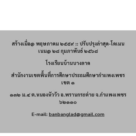
สร้างเมื่อ@ พฤษภาคม ๒๕๕๙ :: ปรับปรุงล่าสุด-โดเมน
เนม@ ๒๘ กุมภาพันธ์ ๒๕๖๘
โรงเรียนบ้านบางลาด
สำนักงานเขตพื้นที่การศึกษาประถมศึกษากำแพงเพชร
เขต ๑
๑๓๒ ม.๔ ต.หนองหัววัว อ.พรานกระต่าย จ.กำแพงเพชร
๖๒๑๑๐
E-mail:
banbanglad@gmail.com