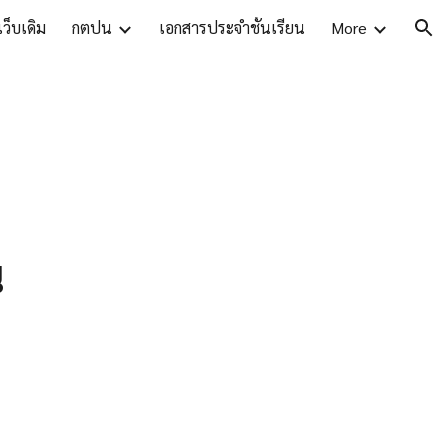
ว็บเดิม
กตปน
เอกสารประจำชั้นเรียน
More
ion
น