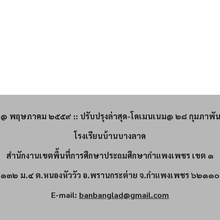
ื่อ@ พฤษภาคม ๒๕๕๙ :: ปรับปรุงล่าสุด-โดเมนเนม@ ๒๘ กุมภาพั
โรงเรียนบ้านบางลาด
สำนักงานเขตพื้นที่การศึกษาประถมศึกษากำแพงเพชร เขต ๑
๑๓๒ ม.๔ ต.หนองหัววัว อ.พรานกระต่าย จ.กำแพงเพชร ๖๒๑๑๐
E-mail:
banbanglad@gmail.com