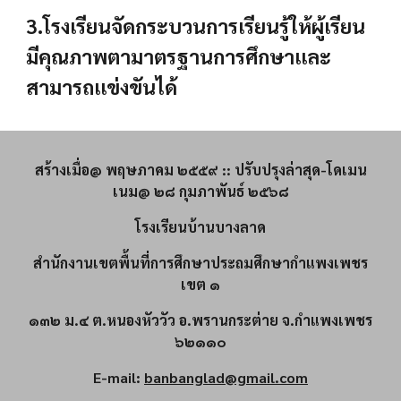
3.โรงเรียนจัดกระบวนการเรียนรู้ให้ผู้เรียน
มีคุณภาพตามาตรฐานการศึกษาและ
สามารถแข่งขันได้
สร้างเมื่อ@ พฤษภาคม ๒๕๕๙ :: ปรับปรุงล่าสุด-โดเมน
เนม@ ๒๘ กุมภาพันธ์ ๒๕๖๘
โรงเรียนบ้านบางลาด
สำนักงานเขตพื้นที่การศึกษาประถมศึกษากำแพงเพชร
เขต ๑
๑๓๒ ม.๔ ต.หนองหัววัว อ.พรานกระต่าย จ.กำแพงเพชร
๖๒๑๑๐
E-mail:
banbanglad@gmail.com