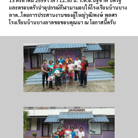
13 สิงหาคม 2559 เวลา 12.30 น. ร.ต.อ.นัฐชาต บดีรัฐ
และครอบครัวนำอุปกรณ์กีฬามามอบให้โรงเรียนบ้านบาง
ลาด..โดยการประสานงานของผู้ใหญ่วุฒิพงษ์ พลศร
โรงเรียนบ้านบางลาดขอขอบคุณมา ณ โอกาสนี้ครับ