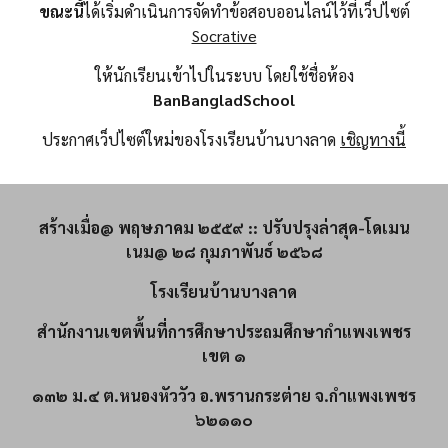
ขณะนี้
ได้เริ่มดำเนินการจัดทำข้อสอบออนไลน์ไว้ที่เว็ปไซต์
Socrative
ให้นักเรียนเข้าไปในระบบ โดยใช้ชื่อห้อง
BanBangladSchool
ประกาศเว็ปไซต์ใหม่ของโรงเรียนบ้านบางลาด
เชิญทางนี้
สร้างเมื่อ@ พฤษภาคม ๒๕๕๙ :: ปรับปรุงล่าสุด-โดเมน
เนม@ ๒๘ กุมภาพันธ์ ๒๕๖๘
โรงเรียนบ้านบางลาด
สำนักงานเขตพื้นที่การศึกษาประถมศึกษากำแพงเพชร
เขต ๑
๑๓๒ ม.๔ ต.หนองหัววัว อ.พรานกระต่าย จ.กำแพงเพชร
๖๒๑๑๐