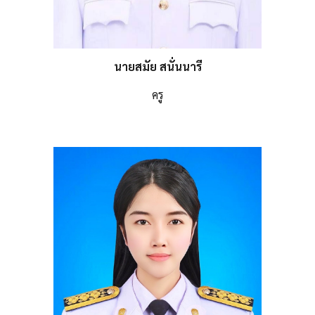
นายสมัย สนั่นนารี
ครู