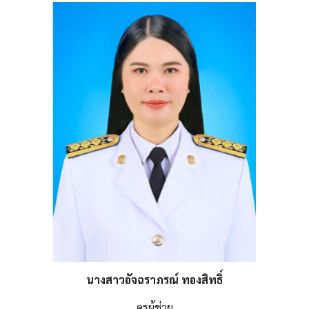
นางสาวอัจฉราภรณ์ ทองสิทธิ์
ครูผู้ช่วย