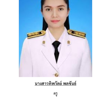
นางสาวทิพวัลย์ พลขันธ์
ครู