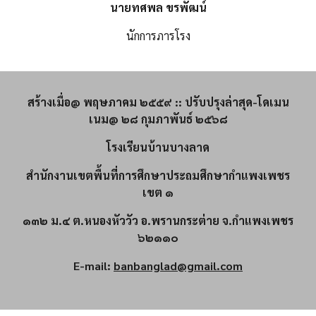
นายทศพล ขรพัฒน์
นักการภารโรง
สร้างเมื่อ@ พฤษภาคม ๒๕๕๙ :: ปรับปรุงล่าสุด-โดเมน
เนม@ ๒๘ กุมภาพันธ์ ๒๕๖๘
โรงเรียนบ้านบางลาด
สำนักงานเขตพื้นที่การศึกษาประถมศึกษากำแพงเพชร
เขต ๑
๑๓๒ ม.๔ ต.หนองหัววัว อ.พรานกระต่าย จ.กำแพงเพชร
๖๒๑๑๐
E-mail:
banbanglad@gmail.com