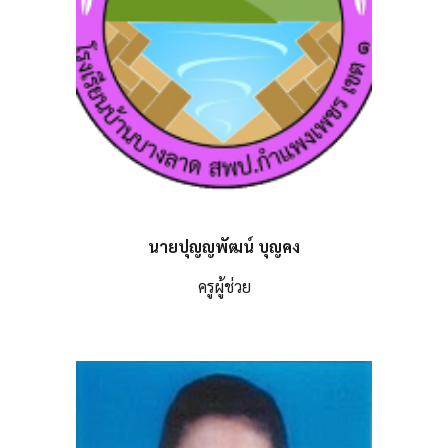
นายปุญญพัฒน์ บุญคง
ครู
ผู้ช่วย