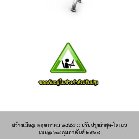
สร้างเมื่อ@ พฤษภาคม ๒๕๕๙ :: ปรับปรุงล่าสุด-โดเมน
เนม@ ๒๘ กุมภาพันธ์ ๒๕๖๘