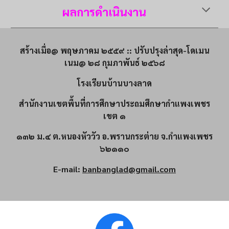
ผลการดำเนินงาน
สร้างเมื่อ@ พฤษภาคม ๒๕๕๙ :: ปรับปรุงล่าสุด-โดเมน
เนม@ ๒๘ กุมภาพันธ์ ๒๕๖๘
โรงเรียนบ้านบางลาด
สำนักงานเขตพื้นที่การศึกษาประถมศึกษากำแพงเพชร
เขต ๑
๑๓๒ ม.๔ ต.หนองหัววัว อ.พรานกระต่าย จ.กำแพงเพชร
๖๒๑๑๐
E-mail:
banbanglad@gmail.com